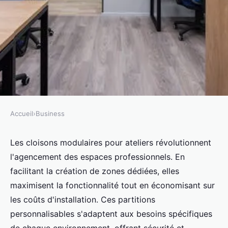
Accueil
›
Business
BUSINESS
Cloisons modulaires atelier :
Les cloisons modulaires pour ateliers révolutionnent
l'agencement des espaces professionnels. En
aménagez vos espaces de
facilitant la création de zones dédiées, elles
manière innovante
maximisent la fonctionnalité tout en économisant sur
les coûts d'installation. Ces partitions
Adam
•
26 mars 2025
•
3 min de lecture
personnalisables s'adaptent aux besoins spécifiques