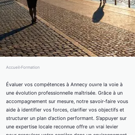
Accueil
›
Formation
FORMATION
Évaluez vos compétences à
Évaluer vos compétences à Annecy ouvre la voie à
une évolution professionnelle maîtrisée. Grâce à un
annecy pour booster votre
accompagnement sur mesure, notre savoir-faire vous
carrière avec notre savoir-faire
aide à identifier vos forces, clarifier vos objectifs et
structurer un plan d’action performant. S’appuyer sur
Adam
•
19 octobre 2025
•
5 min de lecture
une expertise locale reconnue offre un vrai levier