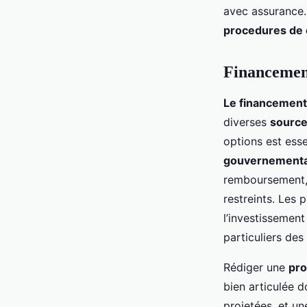
avec assurance.
procedures de 
Financement
Le financement
diverses
source
options est esse
gouvernementa
remboursement, 
restreints. Les
l’investissemen
particuliers des
Rédiger une
pro
bien articulée d
projetées, et un