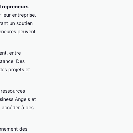
ntrepreneurs
leur entreprise.
rant un soutien
preneures peuvent
ent, entre
istance. Des
es projets et
ressources
iness Angels et
r accéder à des
ionnement des