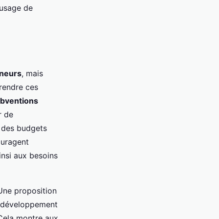
’usage de
neurs
, mais
rendre ces
bventions
r de
c des budgets
ouragent
insi aux besoins
 Une proposition
de développement
 Cela montre aux