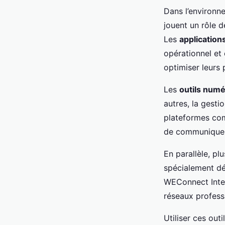
Dans l’environne
jouent un rôle d
Les
application
opérationnel et 
optimiser leurs 
Les
outils num
autres, la gesti
plateformes com
de communiquer
En parallèle, pl
spécialement dé
WEConnect Inter
réseaux profess
Utiliser ces out