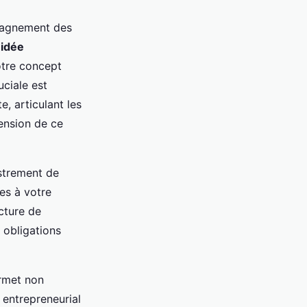
mpagnement des
e
idée
votre concept
ciale est
e, articulant les
hension de ce
istrement de
es à votre
cture de
 obligations
ermet non
 entrepreneurial