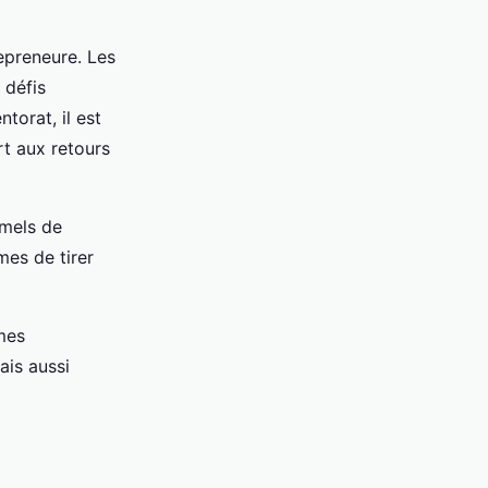
epreneure. Les
 défis
torat, il est
rt aux retours
mels de
mes de tirer
mes
is aussi