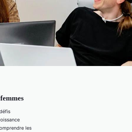
s femmes
défis
roissance
comprendre les