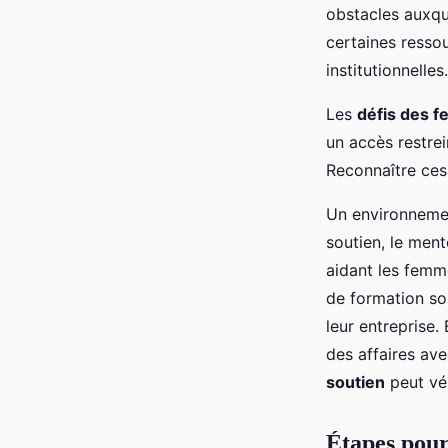
Adam
•
13 décembre 2024
•
7 min de lecture
obstacles auxque
certaines ressou
institutionnelles.
Les
défis des 
un accès restrei
Reconnaître ces
Un environnem
soutien, le men
aidant les femme
de formation so
leur entreprise
des affaires av
soutien
peut vé
Étapes pour