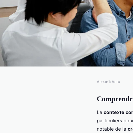
Accueil
›
Actu
ACTU
Comprendre
La création d'entrepr
Le
contexte co
: Guide pratique
particuliers pou
notable de la
cr