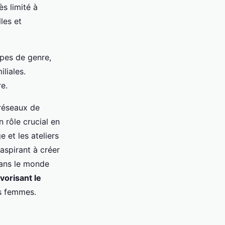
s limité à
les et
ypes de genre,
liales.
e.
réseaux de
 rôle crucial en
 et les ateliers
aspirant à créer
dans le monde
vorisant le
es femmes.