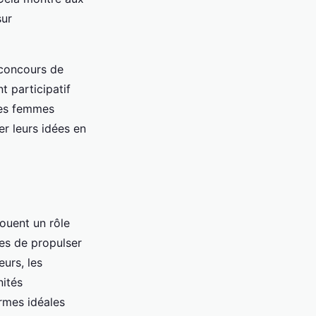
sur
 concours de
t participatif
 les femmes
r leurs idées en
ouent un rôle
les de propulser
urs, les
nités
rmes idéales