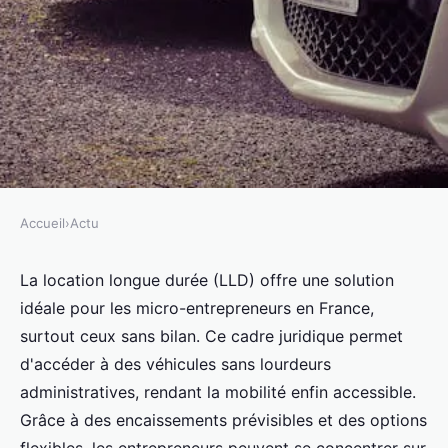
Accueil
›
Actu
ACTU
LLD micro entreprise sans bilan
La location longue durée (LLD) offre une solution
idéale pour les micro-entrepreneurs en France,
: boostez votre mobilité !
surtout ceux sans bilan. Ce cadre juridique permet
d'accéder à des véhicules sans lourdeurs
Adam
•
27 janvier 2025
•
3 min de lecture
administratives, rendant la mobilité enfin accessible.
Grâce à des encaissements prévisibles et des options